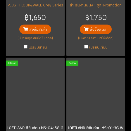
PLUS+ FLOOR&WALL Grey Series
สำหรับงานผนัง 1 ชุด !Promotion!
สีเทา
เปิดตัวแถมฟรี น้ำยาเคลือบเงา 1 ล.
฿1,650
฿1,750
มูลค่า 290 บ. ใช้ได้ 15-20 ตร.ม.
(หรืออาจจะได้มากถึง 25 ตร.ม.แล้ว
สั่งซื้อสินค้า
สั่งซื้อสินค้า
แต่เทคนิคและความชำนาญแต่ละ
(มีหลายคุณสมบัติให้เลือก)
(มีหลายคุณสมบัติให้เลือก)
บุคคล)
เปรียบเทียบ
เปรียบเทียบ
New
New
LOFTLAND สีหินอ่อน MS-04-5G Grey
LOFTLAND สีหินอ่อน MS-01-3G White