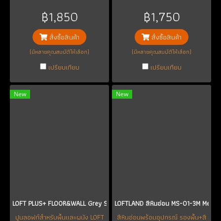
Series สีพิเศษ สีประกายมุก สีขาว
Series หลากสี
฿1,850
฿1,750
สั่งซื้อสินค้า
สั่งซื้อสินค้า
(มีหลายคุณสมบัติให้เลือก)
(มีหลายคุณสมบัติให้เลือก)
เปรียบเทียบ
เปรียบเทียบ
New
New
LOFT PLUS+ FLOOR&WALL Grey Series สีเทา
LOFTLAND สีหินอ่อน MS-01-3M Metall
ปูนลอฟท์สำหรับพื้นและผนัง LOFT
สีหินอ่อนพร้อมอุปกรณ์ รองพื้น+สี